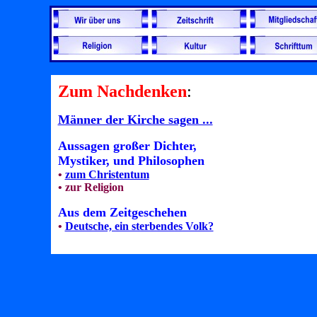
Zum Nachdenken
:
Männer der Kirche sagen ...
Aussagen großer Dichter,
Mystiker, und Philosophen
•
zum Christentum
•
zur Religion
Aus dem Zeitgeschehen
•
Deutsche, ein sterbendes Volk?