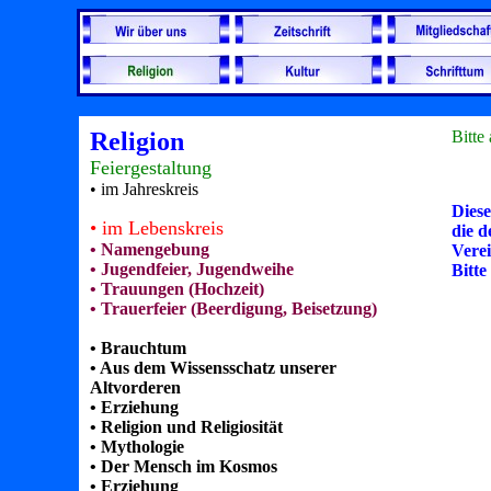
Religion
Bitte
Feiergestaltung
• im Jahreskreis
Diese
• im Lebenskreis
die d
•
Namengebung
Verei
• Jugendfeier, Jugendweihe
Bitte
• Trauungen (Hochzeit)
• Trauerfeier (Beerdigung, Beisetzung)
• Brauchtum
• Aus dem Wissensschatz unserer
Altvorderen
• Erziehung
• Religion und Religiosität
• Mythologie
• Der Mensch im Kosmos
• Erziehung