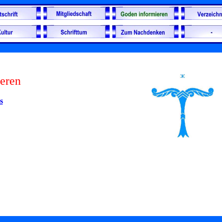
eren
s