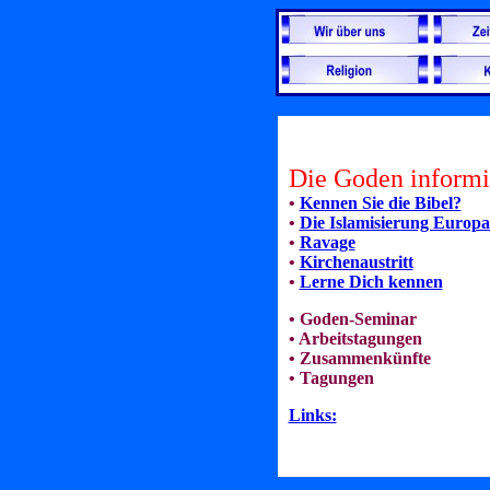
Die Goden informi
•
Kennen Sie die Bibel?
•
Die Islamisierung Europa
•
Ravage
•
Kirchenaustritt
•
Lerne Dich kennen
•
Goden-Seminar
•
Arbeitstagungen
•
Zusammenkünfte
•
Tagungen
Links: