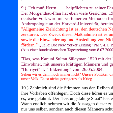
9.) "Ich muß Herrn ...... beipflichten zu seiner F
Der Morgenthau-Plan hat eben viele Gesichter. 1
deutsche Volk wird mit verfeinerten Methoden fort
Anthropologie an der Harvard-Universität, bereits
"Allgemeine Zielrichtung ist es, den deutschen N
zerstören. Der Zweck dieser Maßnahmen ist es un
sowie die Einwanderung und Ansiedlung von Nich
fördern."
Quelle: Die New Yorker Zeitung "PM", 4. l. 
(Aus einer bundesdeutschen Tageszeitung vom 8.07.2000
"Das, was Kanuni Sultan Süleyman 1529 mit der 
Einwohner, mit unseren kräftigen Männern und ge
"Hürriyet" lt. "Bildzeitung" vom 26.05.2004.
Sehen wir es denn noch immer nicht? Unsere Politiker, d
unser Volk. Es ist nichts geringeres als Krieg.
10.) Zahlreich sind die Stimmen aus den Reihen 
ihre Vorhaben offenlegen. Doch diese hören es und 
es, wie gelähmt. Der "leistungsfähige Staat" leist
Wann endlich nehmen wir die Aussagen dieser zu 
nur uns selber, sondern auch diesen Männern sch