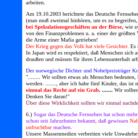
arbeiten.
Am 19.10.2003 berichtete das Deutsche Fernsehe
(man muß zweimal hinhören, um es zu begreifen, 
bei Spekulationsgeschäften an der Börse,
wie es
von den Finanzproblemen u. a. einer der größten 
die Arme einer Mafia getrieben!
Der Krieg gegen das Volk hat viele Gesichter.
Es 
In Japan wird es respektiert, daß Menschen sich a
draußen und müssen für ihren Lebensunterhalt arb
Der norwegische Dichter und Nobelpreisträger K
"........ Wir sollten etwas als Menschen bedeute
werden. ......., aber ich habe fünf Kinder, das is
einmal das Recht auf ein Grab
. .......
Wir sollte
Denken Sie daran!"
Über diese Wirklichkeit sollten wir einmal nachd
6.)
Sogar das Deutsche Fernsehen hat schon mehrm
schon seit Jahrzehnten bekannt, daß gewissen
Nah
unfruchtbar
machen.
Unsere Massenmedien verbreiten viele Unwahrheit