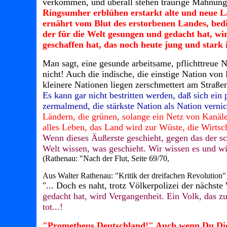
verkommen, und überall stehen traurige Mahnunge
Ringsumher erblühen erstarkt alte und neue 
ernährt vom Blut des erstorbenen Landes, bedi
der für die Welt gesungen und gedacht hat, wi
geschaffen hat, das noch heute jung und stark is
Man sagt, eine gesunde arbeitsame, pflichttreue
nicht! Auch die indische, die einstige Nation von
kleinere Nationen liegen zerschmettert am Straße
Es kann gar nicht bestritten werden, daß sich ein 
zermalmend, die stärkste Nation als Nation vernic
Ländern, die grünen, solange ein Netz von Kanälen
alles Leben, das Land wird zur Wüste, die Wirtscha
Wenn dieses Äußerste geschieht, gegen das der sch
Welt wissen, was geschieht. Wir wissen es und wi
(Rathenau: "Nach der Flut, Seite 69/70,
Aus Walter Rathenau: "Kritik der dreifachen Revolution"
"... Doch es naht, trotz Völkerpolizei der nächste
gedacht hat, wird Vergangenheit. Ein Volk, das zu
tot...!
"Prometheus Deutschland!" Auch wenn Du Dich