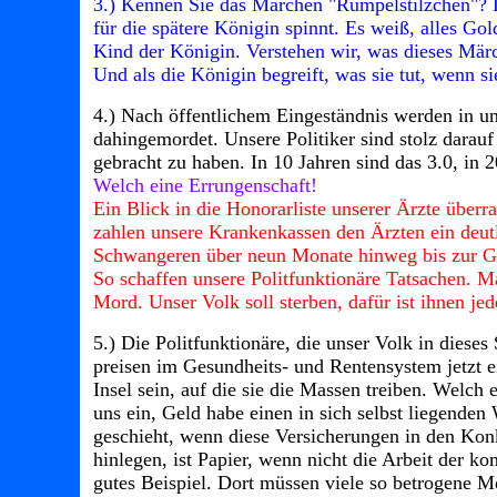
3.) Kennen Sie das Märchen "Rumpelstilzchen"? 
für die spätere Königin spinnt. Es weiß, alles G
Kind der Königin. Verstehen wir, was dieses Mär
Und als die Königin begreift, was sie tut, wenn sie
4.) Nach öffentlichem Eingeständnis werden in u
dahingemordet. Unsere Politiker sind stolz darau
gebracht zu haben. In 10 Jahren sind das 3.0, in
Welch eine Errungenschaft!
Ein Blick in die Honorarliste unserer Ärzte über
zahlen unsere Krankenkassen den Ärzten ein deutl
Schwangeren über neun Monate hinweg bis zur G
So schaffen unsere Politfunktionäre Tatsachen. 
Mord. Unser Volk soll sterben, dafür ist ihnen jed
5.) Die Politfunktionäre, die unser Volk in diese
preisen im Gesundheits- und Rentensystem jetzt 
Insel sein, auf die sie die Massen treiben. Welch
uns ein, Geld habe einen in sich selbst liegenden
geschieht, wenn diese Versicherungen in den Kon
hinlegen, ist Papier, wenn nicht die Arbeit der k
gutes Beispiel. Dort müssen viele so betrogene M