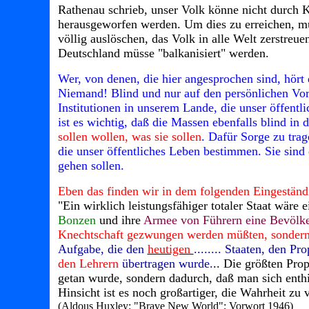
Rathenau schrieb, unser Volk könne nicht durch K
herausgeworfen werden. Um dies zu erreichen, m
völlig auslöschen, das Volk in alle Welt zerstreu
Deutschland müsse "balkanisiert" werden.
Wer, von denen, die hier angesprochen sind, hört
Niemand! Blind und nur auf den persönlichen Vorte
Institutionen in unserem Lande, die unser öffent
ist es wichtig, daß die Massen ebenfalls blind i
sollen wollen, was sie sollen
. Dafür Sorge zu trag
die unser öffentliches Leben bestimmen. Sie sind 
gehen sollen.
Eben das finden wir in dem folgenden Eingeständn
"Ein wirklich leistungsfähiger totaler Staat wäre 
Bonzen
und ihre
Armee von Führern eine Bevölk
Knechtschaft gezwungen werden müßten, sondern, 
Aufgabe, die den
heutigen
........ Staaten, den P
den Lehrern
übertragen wurde.
.. Die größten Pro
getan wurde, sondern dadurch, daß man sich enthiel
Hinsicht ist es noch großartiger, die Wahrheit zu
(Aldous Huxley: "Brave New World"; Vorwort 1946)