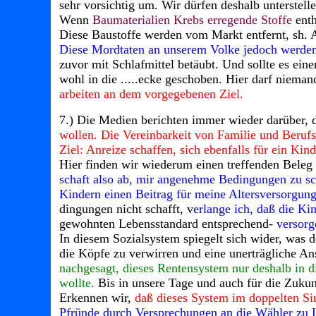
sehr vorsichtig um. Wir dürfen deshalb unterstelle
Wenn
Baumaterialien Krebs erregende Stoffe
enth
Diese Baustoffe werden vom Markt entfernt, sh. A
Diese Mordtaten an unserem Volke jedoch werden
zuvor mit Schlafmittel betäubt. Und sollte es eine
wohl in die .....ecke geschoben. Hier darf niem
arbeiten an dem vorgegebenen Ziel.
7.) Die Medien berichten immer wieder darüber,
wollen. Die Vereinbarkeit von Familie und Beru
Ziel: Anreize schaffen, sich ebenfalls für ein Kind
Hier finden wir wiederum einen treffenden Beleg 
schaft also ab, mir angenehme Bedingungen zu scha
Kindern einen Beitrag für meine Altersversorgung
dingungen nicht schafft, v
erlange ich, daß die K
gewohnten Lebensstandard entsprechend-
versorg
In diesem Sozialsystem spiegelt sich wider, was d
die Köpfe zu verwirren und eine unerträgliche A
nachgesagt, dieses Rentensystem nur deshalb in 
wollte.
Bis in unsere Tage und auch für die Zukunf
Erkennen wir,
daß dieses System im doppelten Sinn
Pfründe durch Versprechungen an die Wähler zu 