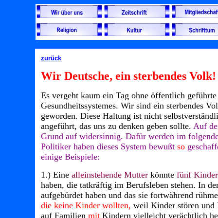
zurück
Wir Deutsche, ein sterbendes Volk!
Es vergeht kaum ein Tag ohne öffentlich geführt
Gesundheitssystemes. Wir sind ein sterbendes Volk
geworden. Diese Haltung ist nicht selbstverständli
angeführt, das uns zu denken geben sollte.
Auf de
Grund auf widersinnig. Dafür werden im folgenden
Politiker haben dieses System bewußt
so
geschaff
einige Beispiele:
1.) Eine
alleinstehende Mutter
könnte
fünf Kinde
haben, die tatkräftig im Berufsleben stehen. In 
aufgebürdet haben und das sie fortwährend rühm
die
keine
Kinder wollten,
weil Kinder stören und
auf Familien
mit
Kindern vielleicht verächtlich 