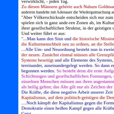
verwirklicht, - jeden Tag.
Zu diesen Männern gehörte auch Nahum Goldmann,
anderem handelte mit Adenauer die Wiedergutmachung au
"Aber Völkerschicksale entscheiden sich nur zum 
spielen sich in ganz ande-ren Zonen ab, im Kultur
ihrer gesellschaftlichen Struktur, in der geistigen 
Und weiter führt er aus:
"...Man kann den Sinn und
die historische Missio
die Kulturmenschheit neu zu ordnen, an die Stelle
...Alle Um- und Neuordnung besteht nun in zweier
der neuen. Zunächst einmal müssen alle Grenzpfä
Systems beseitigt
und alle Elemente des Systems, 
tereinander, auseinandergelegt werden. So dann e
begonnen werden.
So besteht denn die erste Aufga
Schichtungen und gesellschaftlichen Formungen, d
einzelnen Menschen müssen aus ihren angestammte
als heilig gelten; das Alte gilt nur als Zeichen d
Die Kräfte, die diese negative Arbeit unserer Zeit
Kapitalismus, auf dem politisch-geistigen die De
....Noch kämpft der Kapitalismus gegen die Formen
Demokratie einen heißen Kampf gegen alle Kräfte
Geist....