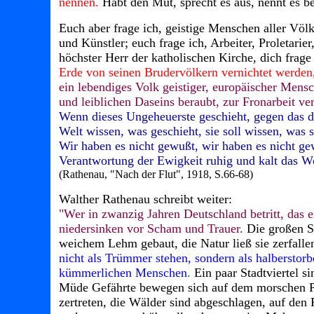
nennen.
Habt den Mut, sprecht es aus, nennt es 
Euch aber frage ich, geistige Menschen aller Völk
und Künstler; euch frage ich, Arbeiter, Proletarie
höchster Herr der katholischen Kirche, dich frag
Erde von seinen Brudervölkern vernichtet werden,
ein lebendiges Volk geistiger, europäischer Mens
und leiblichen Daseins beraubt, zur Fronarbeit ve
Wenn dieses Ungeheuerste geschieht, gegen das der
Welt wissen, was geschieht, sie soll wissen, was s
Wir haben es nicht gewußt, wir haben es nicht gew
Verantwortung der Ewigkeit ruhig und kalt das Wo
(Rathenau, "Nach der Flut", 1918, S.66-68)
Walther Rathenau schreibt weiter:
"Wer in zwanzig Jahren Deutschland betritt, das e
niedersinken vor Scham und Trauer.
Die großen St
weichem Lehm gebaut, die Natur ließ sie zerfall
nicht als Trümmer stehen, sondern als halberstor
kümmerlichen Menschen
.
Ein paar Stadtviertel si
Müde Gefährte bewegen sich auf dem morschen Pfl
zertreten, die Wälder sind abgeschlagen, auf den