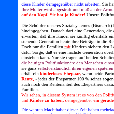
diese Kinder demgegenüber
nicht
arbeiten
. Sie h
Ihre Mutter wird abgestraft und muß an der Armut
auf den Kopf.
Sie hat ja Kinder!
Unsere Politfun
Die Schöpfer unseres Sozialsystemes (Bismarck) h
hineingegeben. Danach darf eine Generation, die d
erwarten, daß ihre Kinder sie künftig ebenfalls 
stehende Generation heute ihre Beiträge in die R
Doch nur die Familien
mit
Kindern sichern den Leb
dafür Sorge, daß es eine nächste Generation überh
einstehen kann. Nur sie tragen auf beiden Schult
die heutigen Politfunktionäre den Menschen einsu
sie ganz s
elbstverständlich ihren eigenen später
erhält ein
kinderloses Ehepaar,
wenn beide Partn
Rente,
- jeder der Ehepartner 100 % seines sogen
auch noch den Rentenanteil des Ehepartners dazu.
Familien.
Wir sehen, in diesem System ist es von den Polit
und
Kinder zu haben,
demgegenüber
ein gerade
Die wahren Machthaber dieser Zeit haben mehrfach