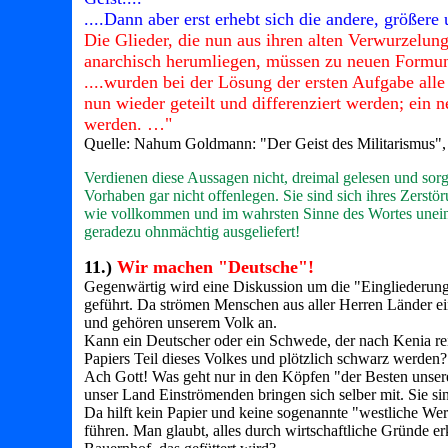
....Dann aber erst erhebt sich die andere, größe
Die Glieder, die nun aus ihren alten Verwurzelun
anarchisch herumliegen, müssen zu neuen Formu
....wurden bei der Lösung der ersten Aufgabe alle
nun wieder geteilt und differenziert werden; ein 
werden. …"
Quelle: Nahum Goldmann: "Der Geist des Militarismus", Sei
Verdienen diese Aussagen nicht, dreimal gelesen und sor
Vorhaben gar nicht offenlegen. Sie sind sich ihres Zerst
wie vollkommen und im wahrsten Sinne des Wortes uneing
geradezu ohnmächtig ausgeliefert!
11.)
Wir machen "Deutsche"!
Gegenwärtig wird eine Diskussion um die "Eingliederun
geführt. Da strömen Menschen aus aller Herren Länder ei
und gehören unserem Volk an.
Kann ein Deutscher oder ein Schwede, der nach Kenia reist,
Papiers Teil dieses Volkes und plötzlich schwarz werden?
Ach Gott! Was geht nur in den Köpfen "der Besten unsere
unser Land Einströmenden bringen sich selber mit. Sie sin
Da hilft kein Papier und keine sogenannte "westliche Wer
führen. Man glaubt, alles durch wirtschaftliche Gründe er