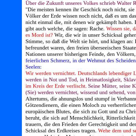
Über die Zukunft unseres Volkes schrieb Walter R
"Die meisten kennen ihr Geschick noch nicht, sie 
Völker der Erde wissen noch nicht, daß es um das
nicht einmal die, mit denen wir gekämpft haben. 
gibt auch welche, die sagen: Rache.
Wissen sie, d
es Mord ist?
Wir, die wir in unser Schicksal gehe
Stimme, so daß die Welt sie hört, und klagen an: 
befreundet waren, den freien überseeischen Staate
Nationen unserer bisherigen Feinde, den Völkern,
feierlichen Schmerz, in der Wehmut des Scheiden
Seelen:
Wir werden vernichtet. Deutschlands lebendiger 
werden in Not und Tod, in Heimatlosigkeit, Sklav
im Kreis der Erde verlischt.
Seine Mütter, seine 
(Sie) werden vernichtet, wissend und sehend, v
Altertums, die ahnungslos und stumpf in Verbannu
Götzendienern, die einen Moloch zu verherrlichen
europäischen Blutes, die sich zu Gott und zu Chri
beruht, die sich auf Menschlichkeit, Ritterlichke
trauern, die den Frieden der Gerechtigkeit und d
Schicksal des Erdkreises tragen.
Wehe dem und sei